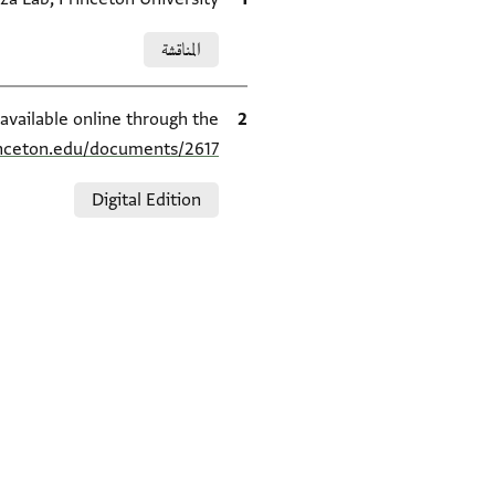
Relation to document
المناقشة
الاقتباس المرجعي
available online through the
inceton.edu/documents/2617/
Relation to document
Digital Edition