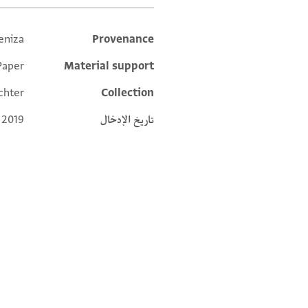
eniza
Provenance
Additional metadata
Paper
Material support
chter
Collection
تاريخ الإدخال
 2019