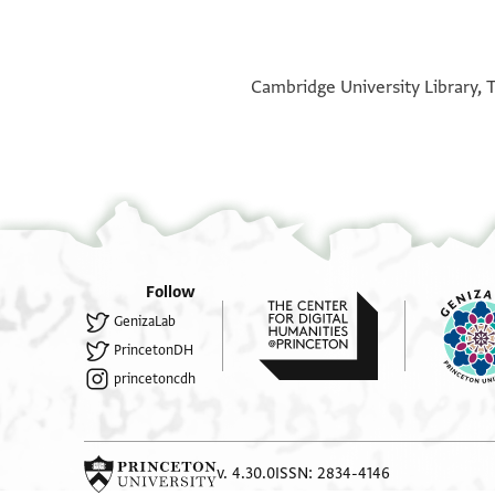
°
°
Cambridge University Library, T
Follow
GenizaLab
PrincetonDH
princetoncdh
v. 4.30.0
ISSN: 2834-4146