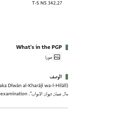
T-S NS 342.27
What's in the PGP
صورة
الوصف
مال ضمان ديوان الابواب". Cf. ENA NS 71.22. Dated: 523 H (could also be kharājī). Needs examination.
العلامات