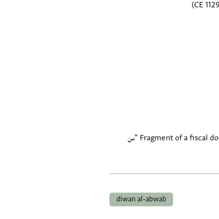
Fragment of a fiscal document referring to the annual budget of the Dīwān al-Abwāb (aka Dīwān al-Kharājī wa-l-Hilālī) "من
diwan al-abwab