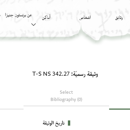
عن برنستون جنيزا
وثائق
اشخاص
أَماكِن
ك
وثيقة رسميّة: T-S NS 342.27
وثيقة رسميّة
T-S NS 342.27
Select
Bibliography (0)
تاريخ الوثيقة