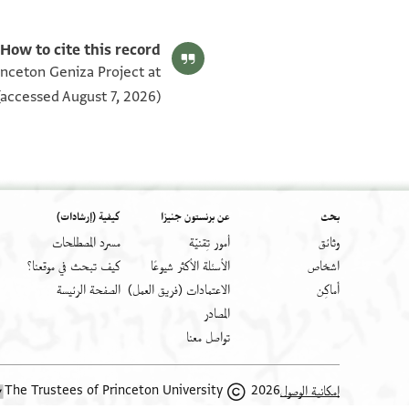
T-S NS 342.27 1v
T-S NS 342.27 1r
بيان أذونات الصورة
How to cite this record:
inceton Geniza Project at
accessed August 7, 2026).
بحث
عن برنستون جنيزا
كيفية (إرشادات)
وثائق
أمور تِقنيّة
مسرد المصطلحات
اشخاص
الأسئلة الأكثر شيوعًا
كيف تبحث في موقعنا؟
أَماكِن
الاعتمادات (فريق العمل)
الصفحة الرئيسة
المصادر
تواصل معنا
2026 The Trustees of Princeton University
إمكانية الوصول