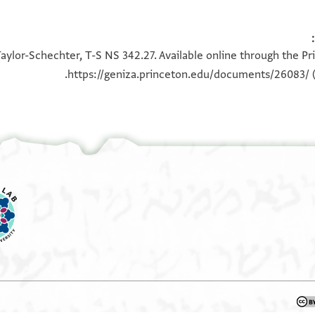
100%
100%
aylor-Schechter, T-S NS 342.27. Available online through the Pr
https://geniza.princeton.edu/documents/26083/
(