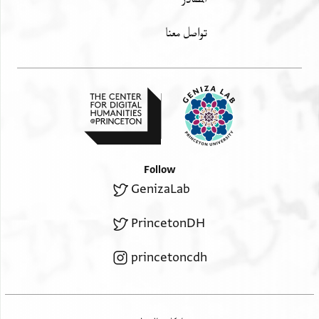
تواصل معنا
Follow
GenizaLab
PrincetonDH
princetoncdh