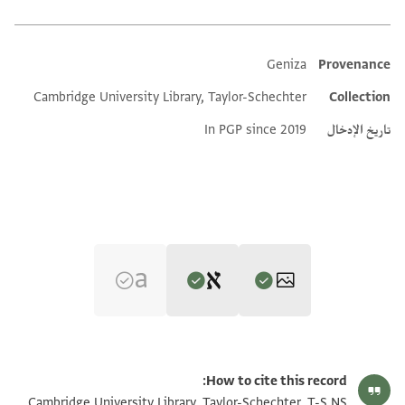
Geniza
Provenance
Additional metadata
Cambridge University Library, Taylor-Schechter
Collection
تاريخ الإدخال
In PGP since 2019
Editor: David, Avraham
T-S NS 338.51 1r
تكبير و تدوير
Avraham David's digital edition.
How to cite this record:
[........................................]
T-S NS 338.51 1v
تكبير و تدوير
Cambridge University Library, Taylor-Schechter, T-S NS