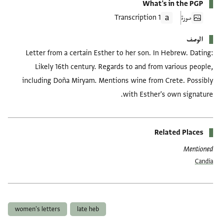
What's in the PGP
صورة
1 Transcription
الوصف
Letter from a certain Esther to her son. In Hebrew. Dating:
Likely 16th century. Regards to and from various people,
including Doña Miryam. Mentions wine from Crete. Possibly
with Esther's own signature.
Related Places
Mentioned
Candia
العلامات
women's letters
late heb