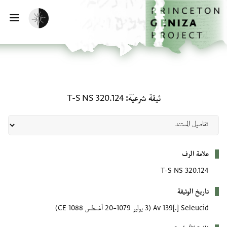
لصفحة الرئيسية
خطي إلى المحتوى الرئيسي
تفعيل الوضع المظلم
فتح 
ثيقة شرعيّة: T-S NS 320.124
ثيقة شرعيّة
T-S NS 320.124
بيانات التعريف
علامة الرف
T-S NS 320.124
تاريخ الوثيقة
Av 139[.] Seleucid
(3 يوليو 1079–20 أغسطس 1088 CE)