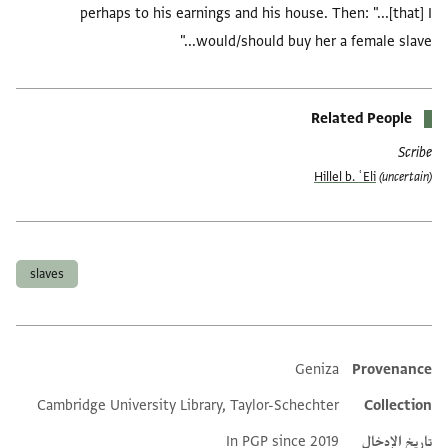
perhaps to his earnings and his house. Then: "...[that] I
would/should buy her a female slave..."
Related People
Scribe
Hillel b. ʿEli
(uncertain)
العلامات
slaves
Geniza
Provenance
Additional metadata
Cambridge University Library, Taylor-Schechter
Collection
تاريخ الإدخال
In PGP since 2019