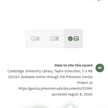
T-S NS 320.124 1r
تكبير و تدوير
How to cite this record:
T-S NS 320.124 1v
تكبير و تدوير
Cambridge University Library, Taylor-Schechter, T-S NS
320.124. Available online through the Princeton Geniza
Project at
بيان أذونات الصورة
https://geniza.princeton.edu/documents/25394/
(accessed August 8, 2026).