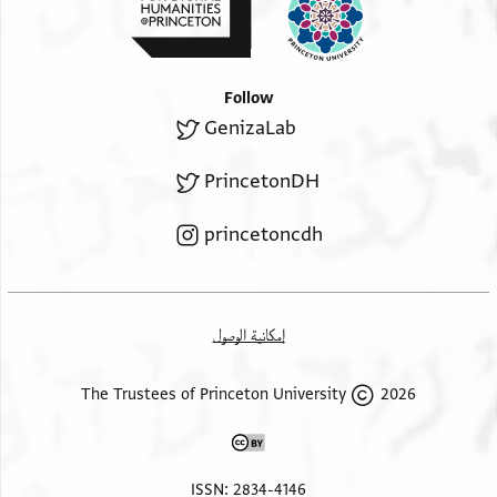
Follow
GenizaLab
PrincetonDH
princetoncdh
إمكانية الوصول
2026 The Trustees of Princeton University
ISSN: 2834-4146