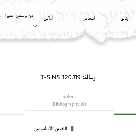
عن برنستون جنيزا
وثائق
اشخاص
أَماكِن
ك
رسالة: T-S NS 320.119
رسالة
T-S NS 320.119
Select
Bibliography (0)
اللغتين الأساسيتين