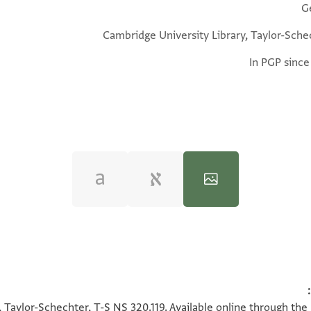
G
Cambridge University Library, Taylor-Sche
In PGP since
100%
100%
 Taylor-Schechter, T-S NS 320.119. Available online through the