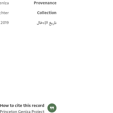
eniza
Provenance
Additional metadata
chter
Collection
تاريخ الإدخال
 2019
T-S NS 320.119 1v
T-S NS 320.119 1r
بيان أذونات الصورة
How to cite this record:
 Princeton Geniza Project