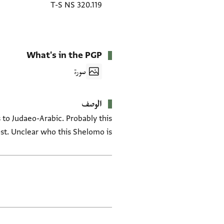
T-S NS 320.119
What's in the PGP
صورة
الوصف
 to Judaeo-Arabic. Probably this
lost. Unclear who this Shelomo is.
العلامات