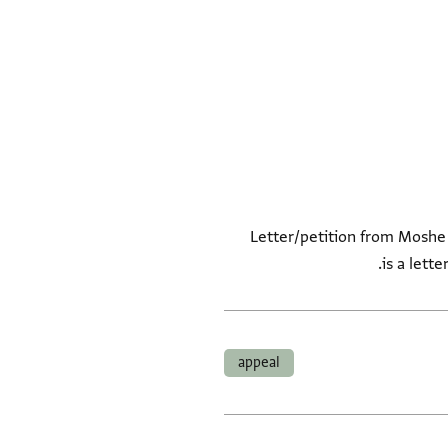
Letter/petition from Moshe [
is a lett
appeal