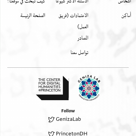
اشخاص
الأسئلة الأكثر شيوعًا
كيف تبحث في موقعنا؟
أَماكِن
الاعتمادات (فريق
الصفحة الرئيسة
العمل)
المصادر
تواصل معنا
Follow
GenizaLab
PrincetonDH