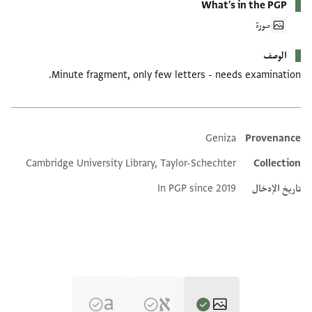
What's in the PGP
صورة
الوصف
Minute fragment, only few letters - needs examination.
Geniza
Provenance
Additional metadata
Cambridge University Library, Taylor-Schechter
Collection
تاريخ الإدخال
In PGP since 2019