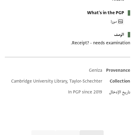
What's in the PGP
صورة
الوصف
Receipt? - needs examination.
Geniza
Provenance
Additional metadata
Cambridge University Library, Taylor-Schechter
Collection
تاريخ الإدخال
In PGP since 2019