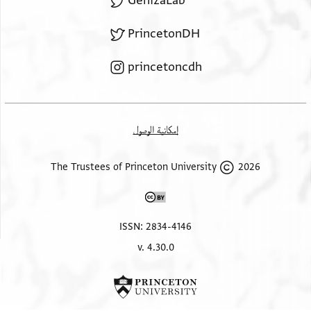
GenizaLab
PrincetonDH
princetoncdh
إمكانية الوصول
2026 The Trustees of Princeton University
ISSN: 2834-4146
v. 4.30.0