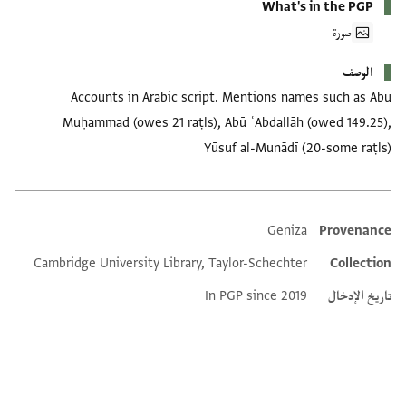
What's in the PGP
صورة
الوصف
Accounts in Arabic script. Mentions names such as Abū
Muḥammad (owes 21 raṭls), Abū ʿAbdallāh (owed 149.25),
Yūsuf al-Munādī (20-some raṭls)
Geniza
Provenance
Additional metadata
Cambridge University Library, Taylor-Schechter
Collection
تاريخ الإدخال
In PGP since 2019