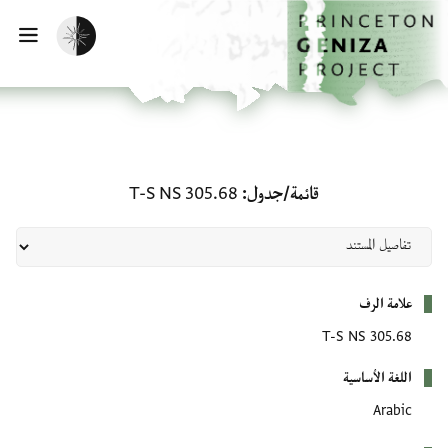
لصفحة الرئيسية
خطي إلى المحتوى الرئيسي
تفعيل الوضع المظلم
فتح 
قائمة/جدول: T-S NS 305.68
قائمة/جدول
T-S NS 305.68
بيانات التعريف
علامة الرف
T-S NS 305.68
اللغة الأساسية
Arabic