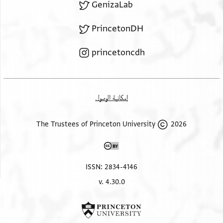
GenizaLab
PrincetonDH
princetoncdh
إمكانية الوصول
2026 The Trustees of Princeton University
ISSN: 2834-4146
v. 4.30.0