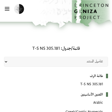
لصفحة الرئيسية
خطي إلى المحتوى الرئيسي
تفعيل الوضع المظلم
فتح 
قائمة/جدول: T-S NS 305.181
قائمة/جدول
T-S NS 305.181
بيانات التعريف
علامة الرف
T-S NS 305.181
اللغتين الأساسيتين
Arabic
Greek/Coptic Numerals