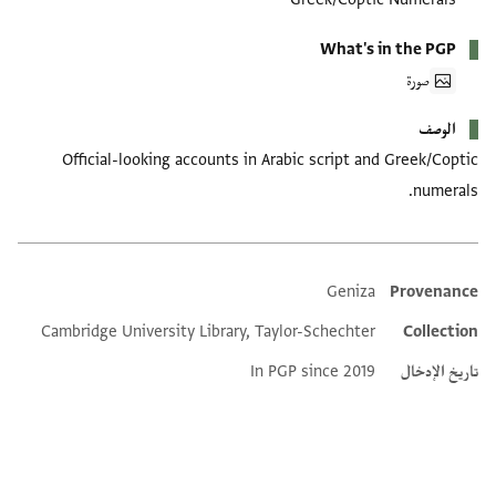
What's in the PGP
صورة
الوصف
Official-looking accounts in Arabic script and Greek/Coptic
numerals.
Geniza
Provenance
Additional metadata
Cambridge University Library, Taylor-Schechter
Collection
تاريخ الإدخال
In PGP since 2019