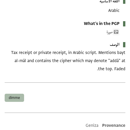
اللغة الأساسية
Arabic
What's in the PGP
صورة
الوصف
Tax receipt or private receipt, in Arabic script. Mentions bayt
al-māl and contains the cipher which may denote "addā" at
the top. Faded.
العلامات
dimme
Geniza
Provenance
Additional metadata