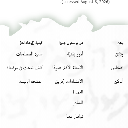
(accessed August 6, 2026).
بحث
عن برنستون جنيزا
كيفية (إرشادات)
وثائق
أمور تِقنيّة
مسرد المصطلحات
اشخاص
الأسئلة الأكثر شيوعًا
كيف تبحث في موقعنا؟
أَماكِن
الاعتمادات (فريق
الصفحة الرئيسة
العمل)
المصادر
تواصل معنا