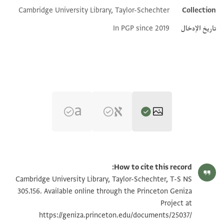
Cambridge University Library, Taylor-Schechter
Collection
تاريخ الإدخال
In PGP since 2019
T-S NS 305.156 1r
تكبير و تدوير
How to cite this record:
T-S NS 305.156 1v
تكبير و تدوير
Cambridge University Library, Taylor-Schechter, T-S NS
305.156. Available online through the Princeton Geniza
Project at
بيان أذونات الصورة
https://geniza.princeton.edu/documents/25037/