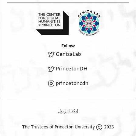
Follow
GenizaLab
PrincetonDH
princetoncdh
إمكانية الوصول
2026 The Trustees of Princeton University