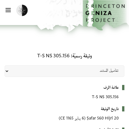
لصفحة الرئيسية
خطي إلى المحتوى الرئيسي
تفعيل الوضع المظلم
فتح 
وثيقة رسميّة: T-S NS 305.156
وثيقة رسميّة
T-S NS 305.156
بيانات التعريف
علامة الرف
T-S NS 305.156
تاريخ الوثيقة
20 Ṣafar 560 Hijrī
(6 يناير 1165 CE)