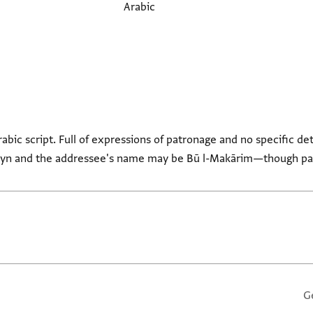
Arabic
Arabic script. Full of expressions of patronage and no specific 
Zayn and the addressee's name may be Bū l-Makārim—though p بو المكال
G