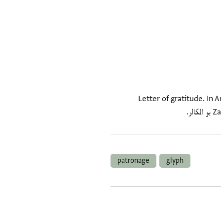
Letter of gratitude. In 
ر.
patronage
glyph