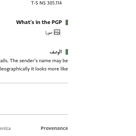
T-S NS 305.114
What's in the PGP
صورة
الوصف
details. The sender's name may be
aleographically it looks more like
العلامات
eniza
Provenance
Additional metadata