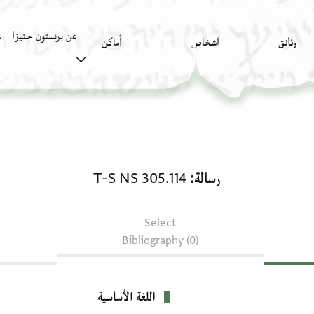
عن برنستون جنيزا
وثائق
اشخاص
أَماكِن
ك
رسالة: T-S NS 305.114
رسالة
T-S NS 305.114
Select
Bibliography (0)
اللغة الأساسية