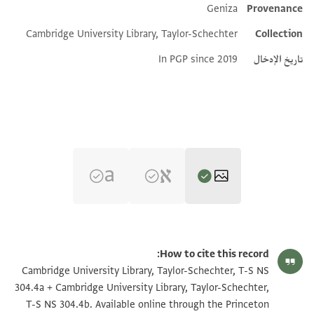
Geniza
Provenance
Additional metadata
Cambridge University Library, Taylor-Schechter
Collection
تاريخ الإدخال
In PGP since 2019
T-S NS 304.4a 1r
تكبير و تدوير
How to cite this record:
T-S NS 304.4a 1v
تكبير و تدوير
Cambridge University Library, Taylor-Schechter, T-S NS
304.4a + Cambridge University Library, Taylor-Schechter,
T-S NS 304.4b 1r
تكبير و تدوير
T-S NS 304.4b. Available online through the Princeton