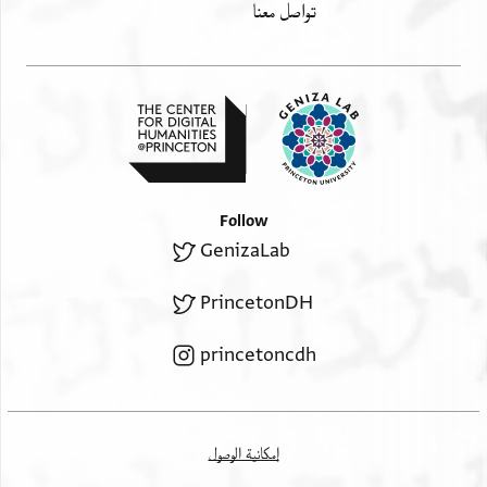
تواصل معنا
Follow
GenizaLab
PrincetonDH
princetoncdh
إمكانية الوصول