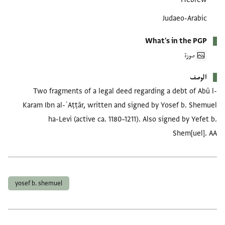
Judaeo-Arabic
What's in the PGP
صورة
الوصف
Two fragments of a legal deed regarding a debt of Abū l-
Karam Ibn al-ʿAṭṭār, written and signed by Yosef b. Shemuel
ha-Levi (active ca. 1180–1211). Also signed by Yefet b.
Shem[uel]. AA
العلامات
yosef b. shemuel