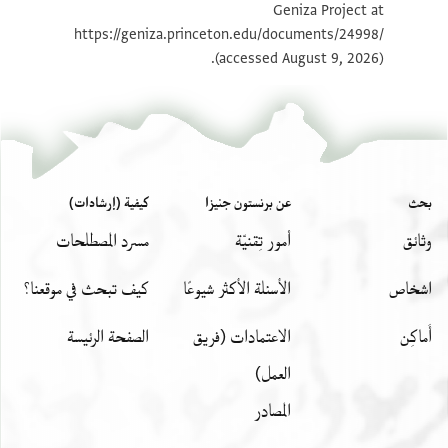
Geniza Project at
T-S NS 304.4b 1v
تكبير و تدوير
https://geniza.princeton.edu/documents/24998/
(accessed August 9, 2026).
بيان أذونات الصورة
بحث
عن برنستون جنيزا
كيفية (إرشادات)
وثائق
أمور تِقنيّة
مسرد المصطلحات
اشخاص
الأسئلة الأكثر شيوعًا
كيف تبحث في موقعنا؟
أَماكِن
الاعتمادات (فريق
الصفحة الرئيسة
العمل)
المصادر