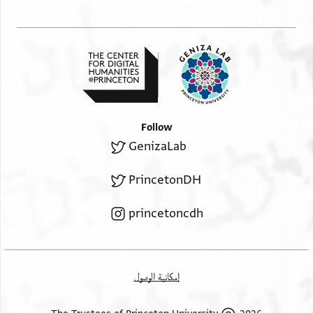
Follow
GenizaLab
PrincetonDH
princetoncdh
إمكانية الوصول