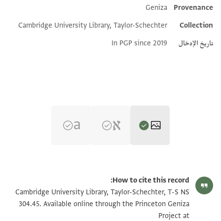
Geniza
Provenance
Additional metadata
Cambridge University Library, Taylor-Schechter
Collection
تاريخ الإدخال
In PGP since 2019
T-S NS 304.45 1r
تكبير و تدوير
How to cite this record:
T-S NS 304.45 1v
تكبير و تدوير
Cambridge University Library, Taylor-Schechter, T-S NS
304.45. Available online through the Princeton Geniza
Project at
بيان أذونات الصورة