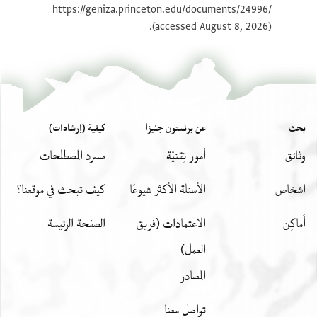
https://geniza.princeton.edu/documents/24996/
(accessed August 8, 2026).
بحث
عن برنستون جنيزا
كيفية (إرشادات)
وثائق
أمور تِقنيّة
مسرد المصطلحات
اشخاص
الأسئلة الأكثر شيوعًا
كيف تبحث في موقعنا؟
أَماكِن
الاعتمادات (فريق
الصفحة الرئيسة
العمل)
المصادر
تواصل معنا