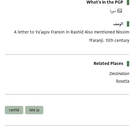
What's in the PGP
صورة
الوصف
A letter to Ya'aqov Fransin in Rashid Also mentioned Nissim
Faranji. 15th century?
Related Places
Destination
Rosetta
العلامات
rashid
late ja