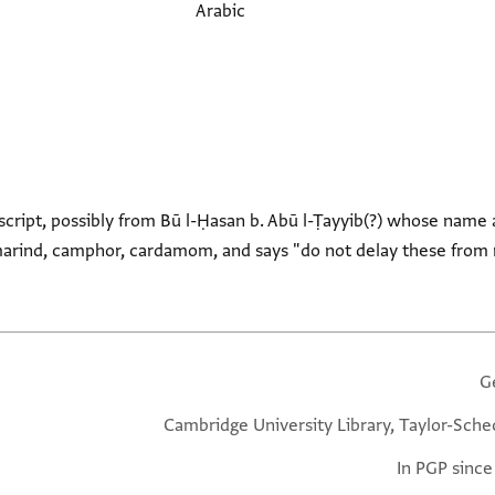
Arabic
 script, possibly from Bū l-Ḥasan b. Abū l-Ṭayyib(?) whose name 
marind, camphor, cardamom, and says "do not delay these from m
G
Cambridge University Library, Taylor-Sche
In PGP since