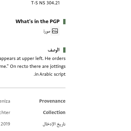
T-S NS 304.21
What's in the PGP
صورة
الوصف
appears at upper left. He orders
e." On recto there are jottings
in Arabic script.
eniza
Provenance
Additional metadata
chter
Collection
تاريخ الإدخال
 2019