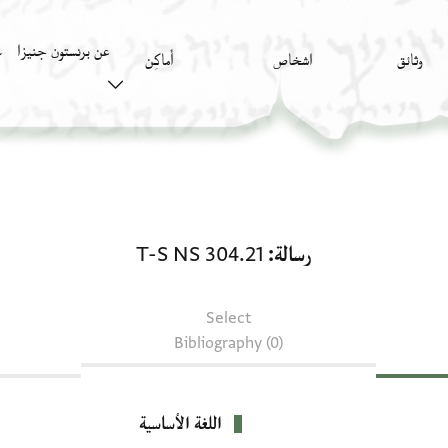
عن برنستون جنيزا
وثائق
اشخاص
أَماكِن
ك
رسالة: T-S NS 304.21
رسالة
T-S NS 304.21
Select
Bibliography (0)
اللغة الأساسية