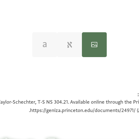
T-S NS 304.21 1r
100%
aylor-Schechter, T-S NS 304.21. Available online through the Pr
https://geniza.princeton.edu/documents/24971/
(