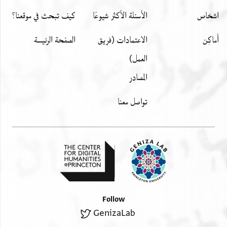
اشخاص
الأسئلة الأكثر شيوعًا
كيف تبحث في موقعنا؟
أَماكِن
الاعتمادات (فريق
الصفحة الرئيسة
العمل)
المصادر
تواصل معنا
Follow
GenizaLab