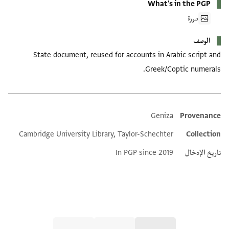
What's in the PGP
صورة
الوصف
State document, reused for accounts in Arabic script and
Greek/Coptic numerals.
Geniza
Provenance
Additional metadata
Cambridge University Library, Taylor-Schechter
Collection
تاريخ الإدخال
In PGP since 2019