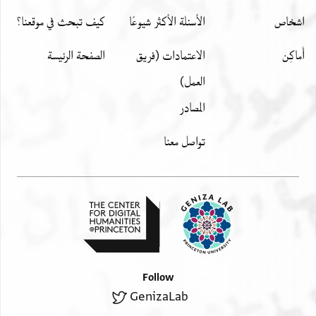
اشخاص
الأسئلة الأكثر شيوعًا
كيف تبحث في موقعنا؟
أَماكِن
الاعتمادات (فريق
الصفحة الرئيسة
العمل)
المصادر
تواصل معنا
Follow
GenizaLab