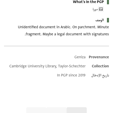
What's in the PGP
صورة
الوصف
Unidentified document in Arabic. On parchment. Minute
fragment. Maybe a legal document with signatures.
Geniza
Provenance
Additional metadata
Cambridge University Library, Taylor-Schechter
Collection
تاريخ الإدخال
In PGP since 2019