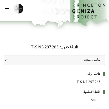
لصفحة الرئيسية
خطي إلى المحتوى الرئيسي
تفعيل الوضع المظلم
فتح 
قائمة/جدول: T-S NS 297.283
قائمة/جدول
T-S NS 297.283
بيانات التعريف
علامة الرف
T-S NS 297.283
اللغة الأساسية
Arabic