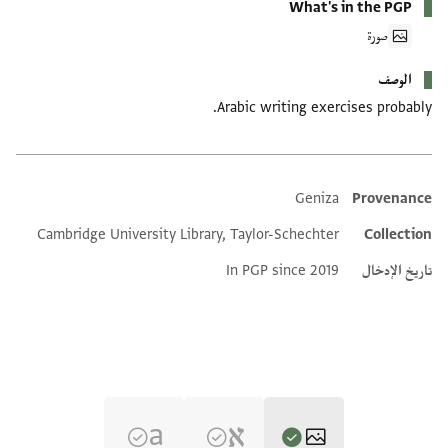
What's in the PGP
صورة
الوصف
Arabic writing exercises probably.
Geniza
Provenance
Additional metadata
Cambridge University Library, Taylor-Schechter
Collection
تاريخ الإدخال
In PGP since 2019