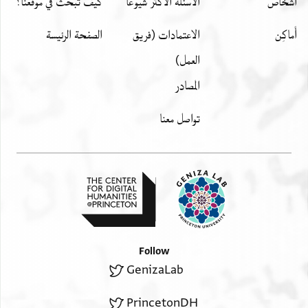
اشخاص
الأسئلة الأكثر شيوعًا
كيف تبحث في موقعنا؟
أَماكِن
الاعتمادات (فريق
الصفحة الرئيسة
العمل)
المصادر
تواصل معنا
Follow
GenizaLab
PrincetonDH