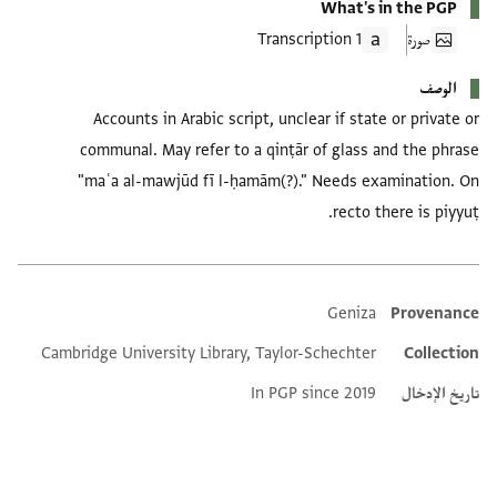
What's in the PGP
صورة
1 Transcription
الوصف
Accounts in Arabic script, unclear if state or private or
communal. May refer to a qinṭār of glass and the phrase
"maʿa al-mawjūd fī l-ḥamām(?)." Needs examination. On
recto there is piyyuṭ.
Geniza
Provenance
Additional metadata
Cambridge University Library, Taylor-Schechter
Collection
تاريخ الإدخال
In PGP since 2019