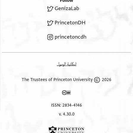
Follow
GenizaLab
PrincetonDH
princetoncdh
إمكانية الوصول
2026 The Trustees of Princeton University
ISSN: 2834-4146
v. 4.30.0