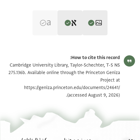
Editor: Umrethwala, Yusuf
T-S NS 275.136b 1v
تكبير و تدوير
Yusuf Umrethwala's digital edition (2026).
How to cite this record:
Verso
T-S NS 275.136b 1r
Cambridge University Library, Taylor-Schechter, T-S NS
من قنطار زجاج للحاجات(؟) مع الموجود
275.136b. Available online through the Princeton Geniza
Project at
ويبتين وربع[
بيان أذونات الصورة
https://geniza.princeton.edu/documents/24641/
اخذ من مصر لسيل (؟) القدور وعمل جميع المخازن
(accessed August 9, 2026).
اربعـ[
بحث
عن برنستون جنيزا
كيفية (إرشادات)