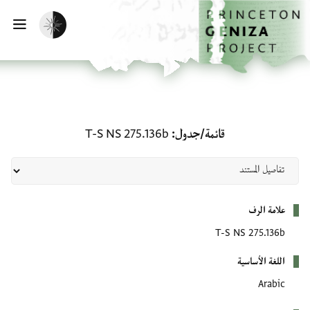
لصفحة الرئيسية
خطي إلى المحتوى الرئيسي
تفعيل الوضع المظلم
فتح 
قائمة/جدول: T-S NS 275.136b
قائمة/جدول
T-S NS 275.136b
بيانات التعريف
علامة الرف
T-S NS 275.136b
اللغة الأساسية
Arabic