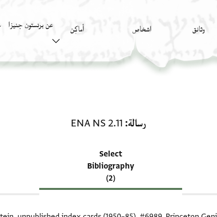
عن برنستون جنيزا
وثائق
اشخاص
أَماكِن
ك
منحة في رسالة: ENA NS 2.11
رسالة
ENA NS 2.11
Select
Bibliography
(2)
itein, unpublished index cards (1950–85),
#6989
. Princeton Geni