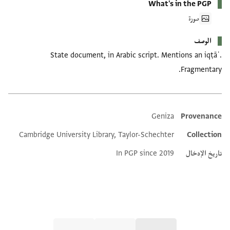
What's in the PGP
صورة
الوصف
State document, in Arabic script. Mentions an iqṭāʿ.
Fragmentary.
Geniza
Provenance
Additional metadata
Cambridge University Library, Taylor-Schechter
Collection
تاريخ الإدخال
In PGP since 2019