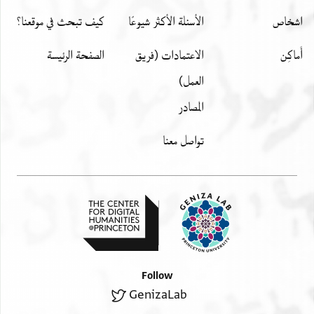
اشخاص
الأسئلة الأكثر شيوعًا
كيف تبحث في موقعنا؟
أَماكِن
الاعتمادات (فريق
الصفحة الرئيسة
العمل)
المصادر
تواصل معنا
Follow
GenizaLab