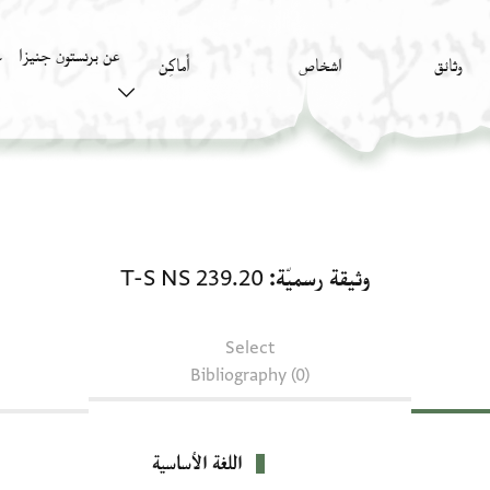
عن برنستون جنيزا
وثائق
اشخاص
أَماكِن
ك
وثيقة رسميّة: T-S NS 239.20
وثيقة رسميّة
T-S NS 239.20
Select
Bibliography (0)
اللغة الأساسية