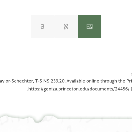
100%
100%
aylor-Schechter, T-S NS 239.20. Available online through the Pr
https://geniza.princeton.edu/documents/24456/
(