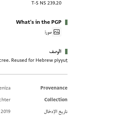
T-S NS 239.20
What's in the PGP
صورة
الوصف
ecree. Reused for Hebrew piyyuṭ
eniza
Provenance
Additional metadata
chter
Collection
تاريخ الإدخال
 2019