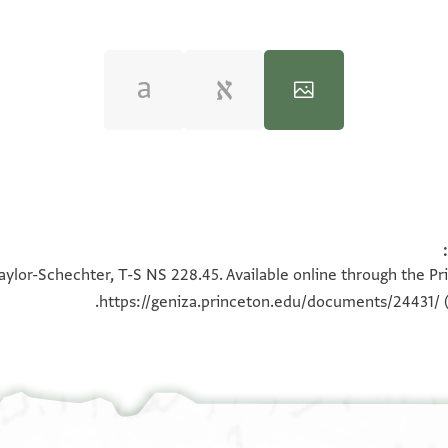
100%
100%
aylor-Schechter, T-S NS 228.45. Available online through the Pr
https://geniza.princeton.edu/documents/24431/
(