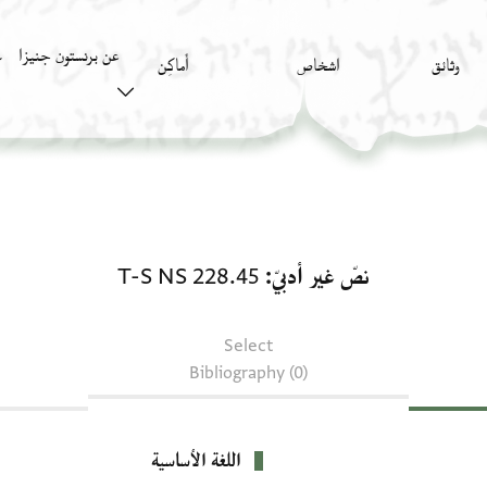
عن برنستون جنيزا
وثائق
اشخاص
أَماكِن
ك
نصّ غير أدبيّ: T-S NS 228.45
نصّ غير أدبيّ
T-S NS 228.45
Select
Bibliography (0)
اللغة الأساسية