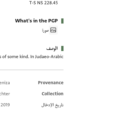
T-S NS 228.45
What's in the PGP
صورة
الوصف
s of some kind. In Judaeo-Arabic.
eniza
Provenance
Additional metadata
chter
Collection
تاريخ الإدخال
 2019