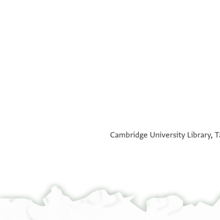
°
°
Cambridge University Library, T