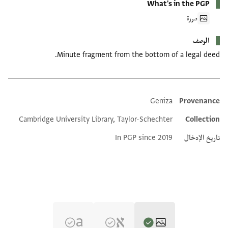
What's in the PGP
صورة
الوصف
Minute fragment from the bottom of a legal deed.
Geniza
Provenance
Additional metadata
Cambridge University Library, Taylor-Schechter
Collection
تاريخ الإدخال
In PGP since 2019