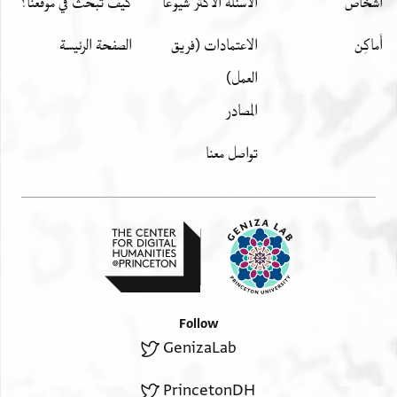
اشخاص
الأسئلة الأكثر شيوعًا
كيف تبحث في موقعنا؟
أَماكِن
الاعتمادات (فريق
الصفحة الرئيسة
العمل)
المصادر
تواصل معنا
Follow
GenizaLab
PrincetonDH