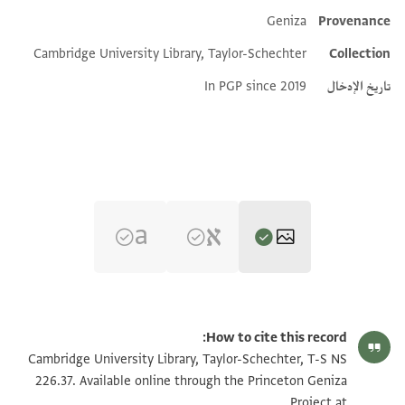
Geniza
Provenance
Additional metadata
Cambridge University Library, Taylor-Schechter
Collection
تاريخ الإدخال
In PGP since 2019
T-S NS 226.37 1r
تكبير و تدوير
How to cite this record:
T-S NS 226.37 1v
تكبير و تدوير
Cambridge University Library, Taylor-Schechter, T-S NS
226.37. Available online through the Princeton Geniza
Project at