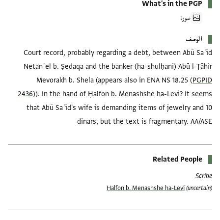
What's in the PGP
صورة
الوصف
Court record, probably regarding a debt, between Abū Saʿīd
Netanʾel b. Ṣedaqa and the banker (ha-shulḥani) Abū l-Ṭāhir
Mevorakh b. Shela (appears also in ENA NS 18.25 (
PGPID
2436
)). In the hand of Ḥalfon b. Menashshe ha-Levi? It seems
that Abū Saʿīd's wife is demanding items of jewelry and 10
dinars, but the text is fragmentary. AA/ASE
Related People
Scribe
Ḥalfon b. Menashshe ha-Levi
(uncertain)