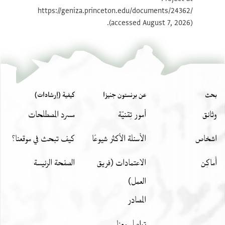
بيان أذونات الصورة
https://geniza.princeton.edu/documents/24362/
(accessed August 7, 2026).
بحث
عن برنستون جنيزا
كيفية (إرشادات)
وثائق
أمور تِقنيّة
مسرد المصطلحات
اشخاص
الأسئلة الأكثر شيوعًا
كيف تبحث في موقعنا؟
أَماكِن
الاعتمادات (فريق
الصفحة الرئيسة
العمل)
المصادر
تواصل معنا