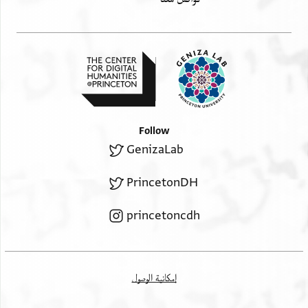
Follow
GenizaLab
PrincetonDH
princetoncdh
إمكانية الوصول