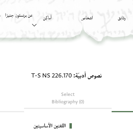
عن برنستون جنيزا
وثائق
اشخاص
أَماكِن
ك
نصوص أدبيّة: T-S NS 226.170
نصوص أدبيّة
T-S NS 226.170
Select
Bibliography (0)
اللغتين الأساسيتين