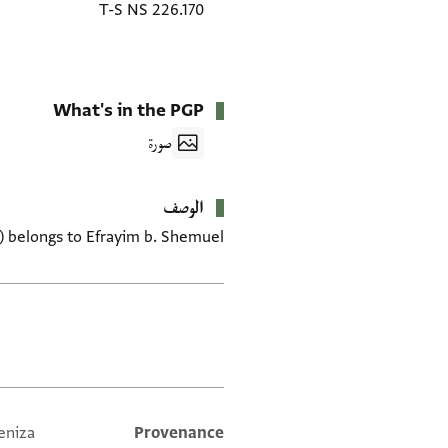
T-S NS 226.170
What's in the PGP
صورة
الوصف
) belongs to Efrayim b. Shemuel.
العلامات
eniza
Provenance
Additional metadata