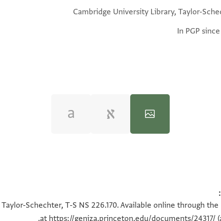
Cambridge University Library, Taylor-Sche
In PGP since
100%
100%
 Taylor-Schechter, T-S NS 226.170. Available online through the
at
https://geniza.princeton.edu/documents/24317/
(