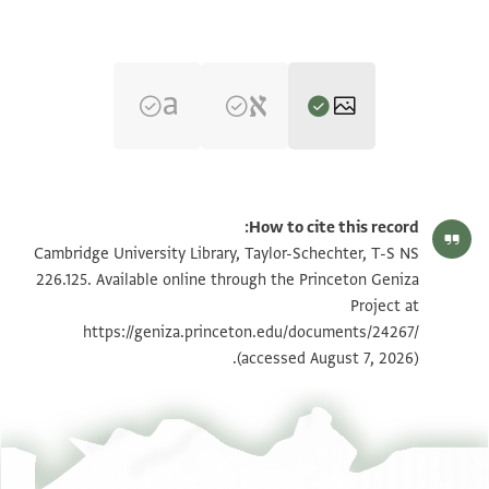
T-S NS 226.125 1r
تكبير و تدوير
How to cite this record:
T-S NS 226.125 1v
تكبير و تدوير
Cambridge University Library, Taylor-Schechter, T-S NS
226.125. Available online through the Princeton Geniza
Project at
بيان أذونات الصورة
https://geniza.princeton.edu/documents/24267/
(accessed August 7, 2026).