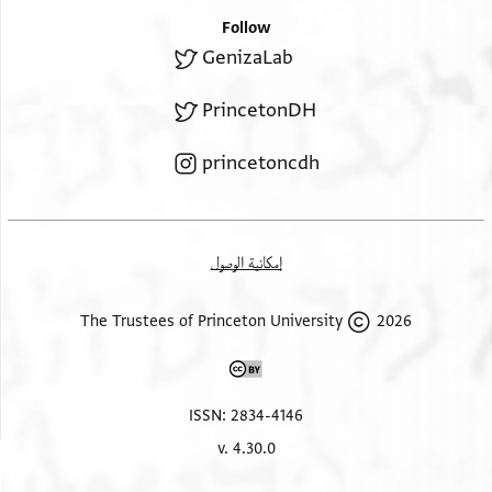
Follow
GenizaLab
PrincetonDH
princetoncdh
إمكانية الوصول
2026 The Trustees of Princeton University
ISSN: 2834-4146
v. 4.30.0