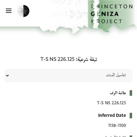
لصفحة الرئيسية
خطي إلى المحتوى الرئيسي
تفعيل الوضع المظلم
فتح 
ثيقة شرعيّة: T-S NS 226.125
ثيقة شرعيّة
T-S NS 226.125
بيانات التعريف
علامة الرف
T-S NS 226.125
Inferred Date
1100–1138