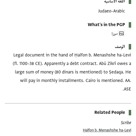
اللغة الأساسية
Judaeo-Arabic
What's in the PGP
صورة
الوصف
Legal document in the hand of Ḥalfon b. Menashshe ha-Levi
(fl. 1100–38 CE). Apparently a debt contract. Abū Zikrī owes a
large sum of money (80 dinars is mentioned) to Ṣedaqa. He
will pay in monthly installments. Cairo is mentioned. AA.
ASE.
Related People
Scribe
Ḥalfon b. Menashshe ha-Levi