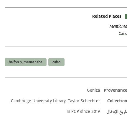
Related Places
Mentioned
Cairo
العلامات
halfon b. menashshe
cairo
Geniza
Provenance
Additional metadata
Cambridge University Library, Taylor-Schechter
Collection
تاريخ الإدخال
In PGP since 2019