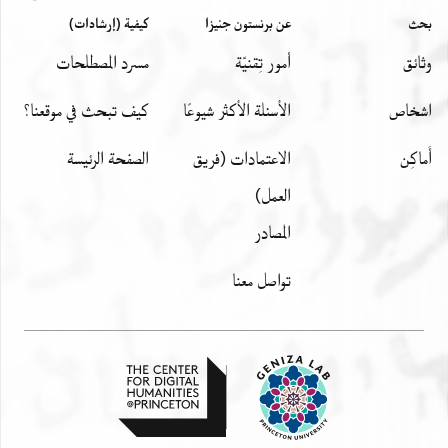
بحث
عن برنستون جنيزا
كيفية (إرشادات)
وثائق
أمور تِقنيّة
مسرد المصطلحات
اشخاص
الأسئلة الأكثر شيوعًا
كيف تبحث في موقعنا؟
أَماكِن
الاعتمادات (فريق
الصفحة الرئيسة
العمل)
المصادر
تواصل معنا