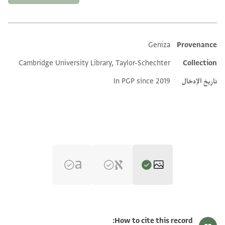
Geniza
Provenance
Additional metadata
Cambridge University Library, Taylor-Schechter
Collection
تاريخ الإدخال
In PGP since 2019
T-S NS 225.59 1r
تكبير و تدوير
How to cite this record: