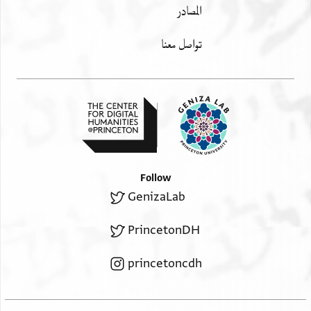
المصادر
تواصل معنا
Follow
GenizaLab
PrincetonDH
princetoncdh