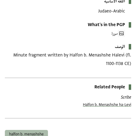
اللغة الأساسية
Judaeo-Arabic
What's in the PGP
صورة
الوصف
Minute fragment written by Halfon b. Menashshe Halevi (fl.
1100–1138 CE)
Related People
Scribe
Ḥalfon b. Menashshe ha-Levi
العلامات
halfon b. menashshe