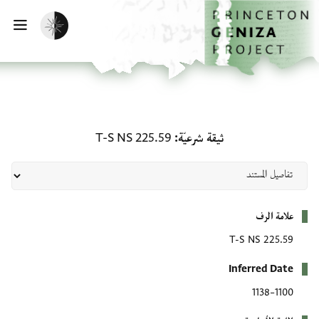
لصفحة الرئيسية
خطي إلى المحتوى الرئيسي
تفعيل الوضع المظلم
فتح 
ثيقة شرعيّة: T-S NS 225.59
ثيقة شرعيّة
T-S NS 225.59
بيانات التعريف
علامة الرف
T-S NS 225.59
Inferred Date
1100–1138