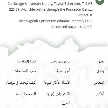
T-S NS 225.59 1v
تكبير و تدوير
Cambridge University Library, Taylor-Schechter, T-S NS
225.59. Available online through the Princeton Geniza
Project at
بيان أذونات الصورة
https://geniza.princeton.edu/documents/24195/
(accessed August 8, 2026).
بحث
عن برنستون جنيزا
كيفية (إرشادات)
وثائق
أمور تِقنيّة
مسرد المصطلحات
اشخاص
الأسئلة الأكثر شيوعًا
كيف تبحث في موقعنا؟
أَماكِن
الاعتمادات (فريق
الصفحة الرئيسة
العمل)