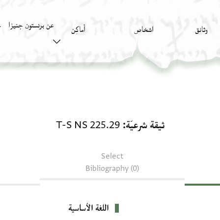
عن برنستون جنيزا
وثائق
اشخاص
أَماكِن
ك
ثيقة شرعيّة: T-S NS 225.29
ثيقة شرعيّة
T-S NS 225.29
Select
Bibliography (0)
اللغة الأساسية