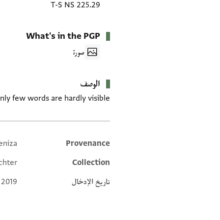
T-S NS 225.29
What's in the PGP
صورة
الوصف
ly few words are hardly visible.
eniza
Provenance
Additional metadata
chter
Collection
تاريخ الإدخال
 2019