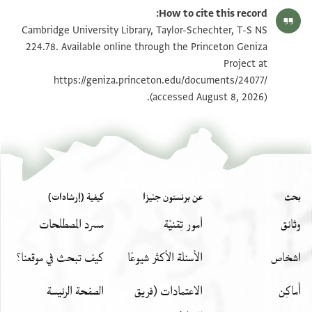
T-S NS 224.78 1r
تكبير و تدوير
How to cite this record:
T-S NS 224.78 1v
تكبير و تدوير
Cambridge University Library, Taylor-Schechter, T-S NS
224.78. Available online through the Princeton Geniza
Project at
بيان أذونات الصورة
https://geniza.princeton.edu/documents/24077/
(accessed August 8, 2026).
بحث
عن برنستون جنيزا
كيفية (إرشادات)
وثائق
أمور تِقنيّة
مسرد المصطلحات
اشخاص
الأسئلة الأكثر شيوعًا
كيف تبحث في موقعنا؟
أَماكِن
الاعتمادات (فريق
الصفحة الرئيسة