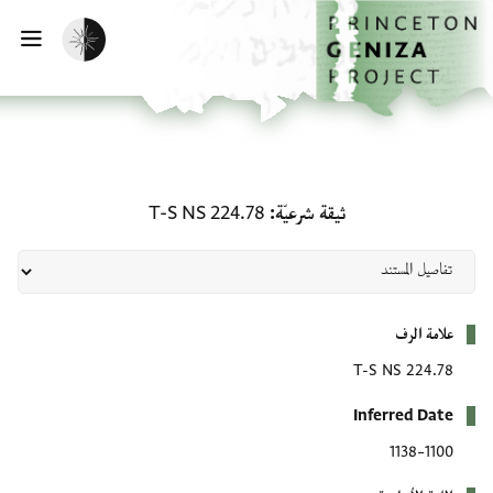
لصفحة الرئيسية
خطي إلى المحتوى الرئيسي
تفعيل الوضع المظلم
فتح 
ثيقة شرعيّة: T-S NS 224.78
ثيقة شرعيّة
T-S NS 224.78
بيانات التعريف
علامة الرف
T-S NS 224.78
Inferred Date
1100–1138