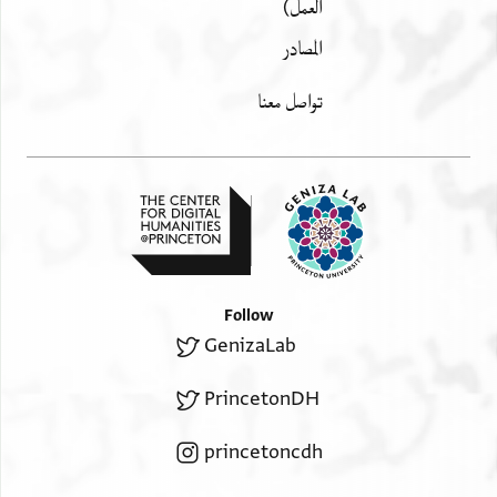
العمل)
المصادر
تواصل معنا
Follow
GenizaLab
PrincetonDH
princetoncdh