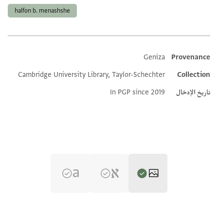
halfon b. menashshe
Geniza
Provenance
Additional metadata
Cambridge University Library, Taylor-Schechter
Collection
تاريخ الإدخال
In PGP since 2019