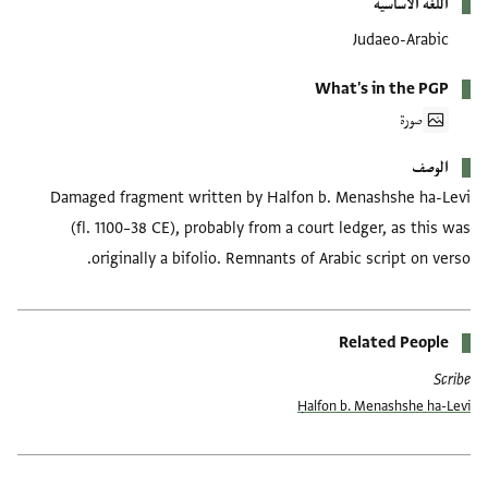
اللغة الأساسية
Judaeo-Arabic
What's in the PGP
صورة
الوصف
Damaged fragment written by Halfon b. Menashshe ha-Levi
(fl. 1100–38 CE), probably from a court ledger, as this was
originally a bifolio. Remnants of Arabic script on verso.
Related People
Scribe
Ḥalfon b. Menashshe ha-Levi
العلامات