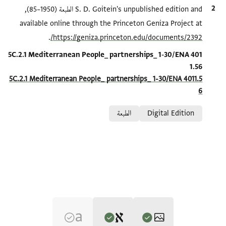
الاقتباس المرجعي
S. D. Goitein's unpublished edition and الطبعة (1950–85),
available online through the Princeton Geniza Project at
.
https://geniza.princeton.edu/documents/2392/
Location in source
5C.2.1 Mediterranean People_ partnerships_ 1-30/ENA 401
1.56
5C.2.1 Mediterranean People_ partnerships_ 1-30/ENA 4011.5
6
Relation to document
Digital Edition
الطبعة