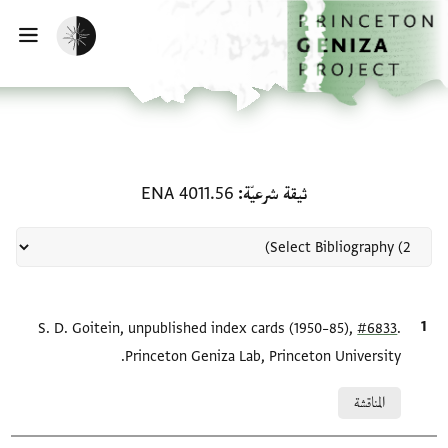
لصفحة الرئيسية
خطي إلى المحتوى الرئيسي
تفعيل الوضع المظلم
فتح 
منحة في ثيقة شرعيّة: ENA 4011.56
ثيقة شرعيّة
ENA 4011.56
.
#6833
الاقتباس المرجعي
S. D. Goitein, unpublished index cards (1950–85),
Princeton Geniza Lab, Princeton University.
Relation to document
المناقشة