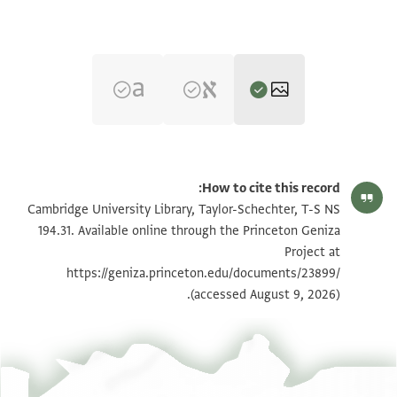
T-S NS 194.31 1r
تكبير و تدوير
How to cite this record:
T-S NS 194.31 1v
تكبير و تدوير
Cambridge University Library, Taylor-Schechter, T-S NS
194.31. Available online through the Princeton Geniza
Project at
بيان أذونات الصورة
https://geniza.princeton.edu/documents/23899/
(accessed August 9, 2026).