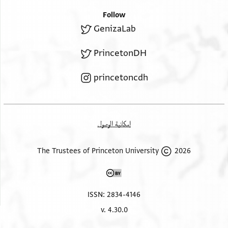
Follow
GenizaLab
PrincetonDH
princetoncdh
إمكانية الوصول
2026 The Trustees of Princeton University
ISSN: 2834-4146
v. 4.30.0