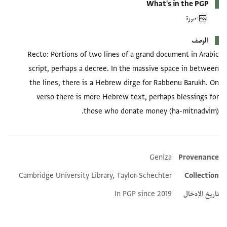
What's in the PGP
صورة
الوصف
Recto: Portions of two lines of a grand document in Arabic
script, perhaps a decree. In the massive space in between
the lines, there is a Hebrew dirge for Rabbenu Barukh. On
verso there is more Hebrew text, perhaps blessings for
those who donate money (ha-mitnadvim).
Geniza
Provenance
Additional metadata
Cambridge University Library, Taylor-Schechter
Collection
تاريخ الإدخال
In PGP since 2019