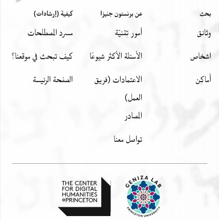
بحث
عن برنستون جنيزا
كيفية (إرشادات)
وثائق
أمور تِقنيّة
مسرد المصطلحات
اشخاص
الأسئلة الأكثر شيوعًا
كيف تبحث في موقعنا؟
أَماكِن
الاعتمادات (فريق
الصفحة الرئيسة
العمل)
المصادر
تواصل معنا