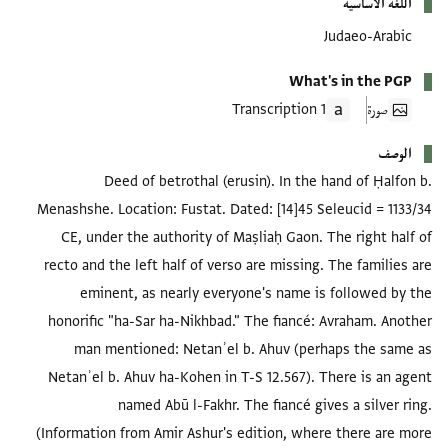
اللغة الأساسية
Judaeo-Arabic
What's in the PGP
صورة
1 Transcription
الوصف
Deed of betrothal (erusin). In the hand of Ḥalfon b.
Menashshe. Location: Fustat. Dated: [14]45 Seleucid = 1133/34
CE, under the authority of Maṣliaḥ Gaon. The right half of
recto and the left half of verso are missing. The families are
eminent, as nearly everyone's name is followed by the
honorific "ha-Sar ha-Nikhbad." The fiancé: Avraham. Another
man mentioned: Netanʾel b. Ahuv (perhaps the same as
Netanʾel b. Ahuv ha-Kohen in T-S 12.567). There is an agent
named Abū l-Fakhr. The fiancé gives a silver ring.
(Information from Amir Ashur's edition, where there are more