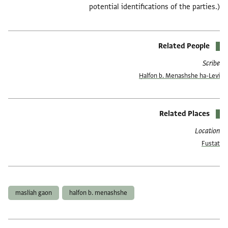
potential identifications of the parties.)
Related People
Scribe
Ḥalfon b. Menashshe ha-Levi
Related Places
Location
Fustat
العلامات
masliah gaon
halfon b. menashshe