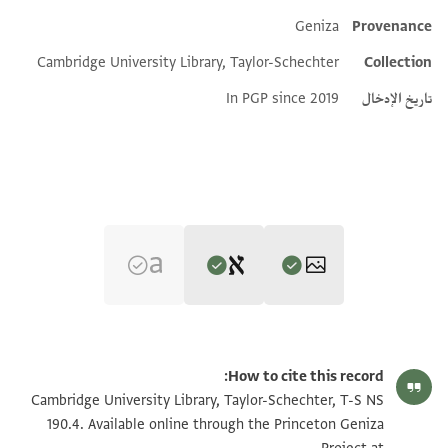
Geniza
Provenance
Additional metadata
Cambridge University Library, Taylor-Schechter
Collection
تاريخ الإدخال
In PGP since 2019
Editor: Ashur, Amir
T-S NS 190.4 1r
تكبير و تدوير
Amir Ashur, "Engagement and Betrothal Documents from the
How to cite this record:
Cairo Geniza‎" (in Hebrew) (PhD diss., n.p., 2006).
T-S NS 190.4 1v
تكبير و تدوير
Cambridge University Library, Taylor-Schechter, T-S NS
190.4. Available online through the Princeton Geniza
T-S NS 190.4 recto