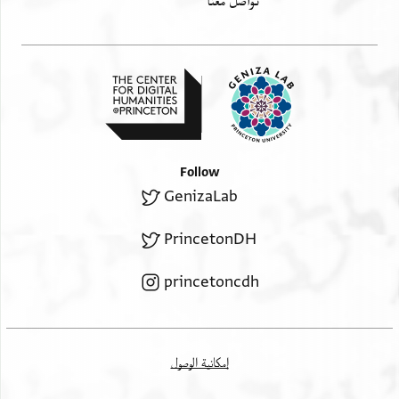
تواصل معنا
והעמידו שליח לזכות ..[...]
[... א]לארוס דנן אלכאתם אלפצה אלדי
ודמשטט עליה לא למי[לף מיניה ...]
[... ואלתזם] אלארוס דנן עלי נפסה אן יכון אל
[... מ]תנה ג[מ]ורה גלויה ומפורסמ[ת]
[...]א ב[מת]נה דלית בה חזרה
[...] ואס[ת]קר בינהמא שרוט
[...]א א..תת
[...]ם [...]
Follow
GenizaLab
PrincetonDH
princetoncdh
إمكانية الوصول