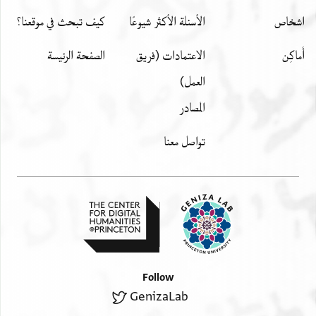
اشخاص
الأسئلة الأكثر شيوعًا
كيف تبحث في موقعنا؟
أَماكِن
الاعتمادات (فريق
الصفحة الرئيسة
العمل)
المصادر
تواصل معنا
Follow
GenizaLab