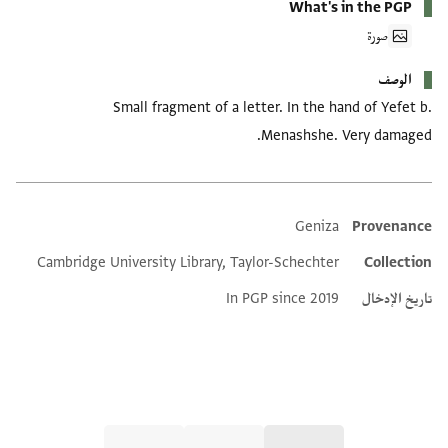
What's in the PGP
صورة
الوصف
Small fragment of a letter. In the hand of Yefet b.
Menashshe. Very damaged.
Geniza
Provenance
Additional metadata
Cambridge University Library, Taylor-Schechter
Collection
تاريخ الإدخال
In PGP since 2019