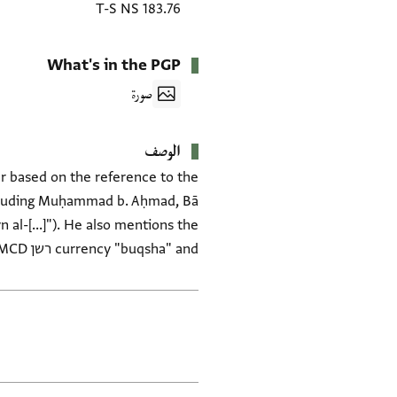
T-S NS 183.76
What's in the PGP
صورة
الوصف
er based on the reference to the
ncluding Muḥammad b. Aḥmad, Bā
n al-[...]"). He also mentions the
currency "buqsha" and רשן dirhams. Verso twice mentions the word "turkiyya." Needs further examination. ASE/MCD
العلامات