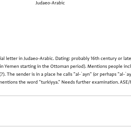
Judaeo-Arabic
l letter in Judaeo-Arabic. Dating: probably 16th century or lat
 in Yemen starting in the Ottoman period). Mentions people i
). The sender is in a place he calls "al-ʿayn" (or perhaps "al-ʿay