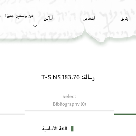
عن برنستون جنيزا
وثائق
اشخاص
أَماكِن
ك
رسالة: T-S NS 183.76
رسالة
T-S NS 183.76
Select
Bibliography (0)
اللغة الأساسية