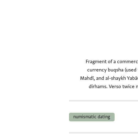
Fragment of a commercia
currency buqsha (used
Mahdī, and al-shaykh Yabā(?
numismatic dating