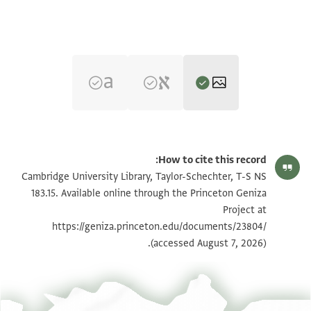
T-S NS 183.15 1r
تكبير و تدوير
How to cite this record:
T-S NS 183.15 1v
تكبير و تدوير
Cambridge University Library, Taylor-Schechter, T-S NS
183.15. Available online through the Princeton Geniza
Project at
بيان أذونات الصورة
https://geniza.princeton.edu/documents/23804/
(accessed August 7, 2026).