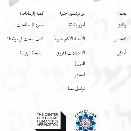
بحث
عن برنستون جنيزا
كيفية (إرشادات)
وثائق
أمور تِقنيّة
مسرد المصطلحات
اشخاص
الأسئلة الأكثر شيوعًا
كيف تبحث في موقعنا؟
أَماكِن
الاعتمادات (فريق
الصفحة الرئيسة
العمل)
المصادر
تواصل معنا