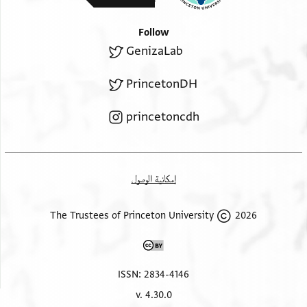
Follow
GenizaLab
PrincetonDH
princetoncdh
إمكانية الوصول
2026 The Trustees of Princeton University
ISSN: 2834-4146
v. 4.30.0