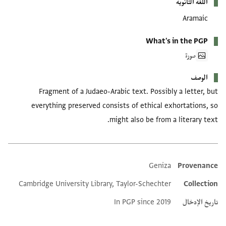
اللغة الثانوية
Aramaic
What's in the PGP
صورة
الوصف
Fragment of a Judaeo-Arabic text. Possibly a letter, but
everything preserved consists of ethical exhortations, so
might also be from a literary text.
Geniza
Provenance
Additional metadata
Cambridge University Library, Taylor-Schechter
Collection
تاريخ الإدخال
In PGP since 2019