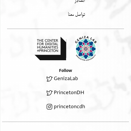
المصادر
تواصل معنا
Follow
GenizaLab
PrincetonDH
princetoncdh