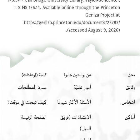
176.37 + Cambridge University Library, Taylor-Schechter,
T-S NS 176.14 1r
تكبير و تدوير
T-S NS 176.14. Available online through the Princeton
Geniza Project at
T-S NS 176.14 1v
تكبير و تدوير
https://geniza.princeton.edu/documents/23783/
(accessed August 9, 2026).
بيان أذونات الصورة
بحث
عن برنستون جنيزا
كيفية (إرشادات)
وثائق
أمور تِقنيّة
مسرد المصطلحات
اشخاص
الأسئلة الأكثر شيوعًا
كيف تبحث في موقعنا؟
أَماكِن
الاعتمادات (فريق
الصفحة الرئيسة
العمل)