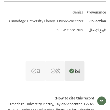
Geniza
Provenance
Additional metadata
Cambridge University Library, Taylor-Schechter
Collection
تاريخ الإدخال
In PGP since 2019
T-S NS 176.37 1r
تكبير و تدوير
How to cite this record:
T-S NS 176.37 1v
تكبير و تدوير
Cambridge University Library, Taylor-Schechter, T-S NS