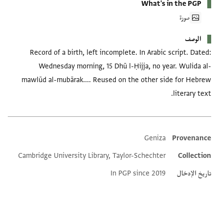
What's in the PGP
صورة
الوصف
Record of a birth, left incomplete. In Arabic script. Dated:
Wednesday morning, 15 Dhū l-Ḥijja, no year. Wulida al-
mawlūd al-mubārak.... Reused on the other side for Hebrew
literary text.
Geniza
Provenance
Additional metadata
Cambridge University Library, Taylor-Schechter
Collection
تاريخ الإدخال
In PGP since 2019