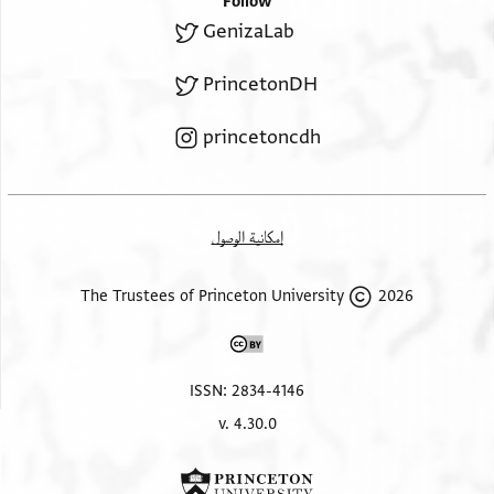
Follow
GenizaLab
PrincetonDH
princetoncdh
إمكانية الوصول
2026 The Trustees of Princeton University
ISSN: 2834-4146
v. 4.30.0