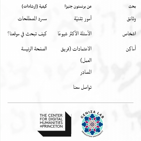
بحث
عن برنستون جنيزا
كيفية (إرشادات)
وثائق
أمور تِقنيّة
مسرد المصطلحات
اشخاص
الأسئلة الأكثر شيوعًا
كيف تبحث في موقعنا؟
أَماكِن
الاعتمادات (فريق
الصفحة الرئيسة
العمل)
المصادر
تواصل معنا