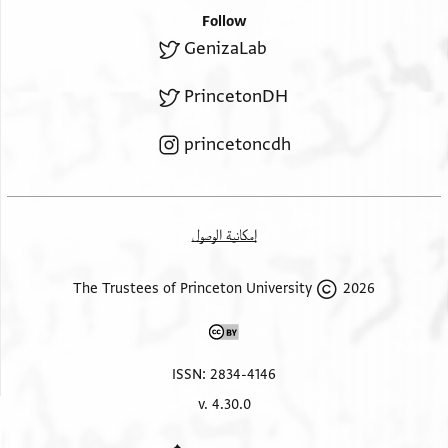
Follow
GenizaLab
PrincetonDH
princetoncdh
إمكانية الوصول
2026 The Trustees of Princeton University
ISSN: 2834-4146
v. 4.30.0