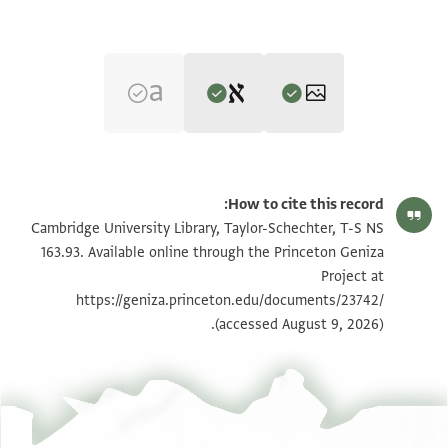
Editor: Elbaum, Alan
T-S NS 163.93 1r
تكبير و تدوير
Alan Elbaum's digital edition (2026).
How to cite this record:
בשם נוצר ידידיו ושומר נפשות חסידיו
T-S NS 163.93 1v
تكبير و تدوير
Cambridge University Library, Taylor-Schechter, T-S NS
מציל עני מחזק ממנו וג
163.93. Available online through the Princeton Geniza
Project at
הו תעאלי עלם בשדת אן אנא פיהא מן מרצא
بيان أذونات الصورة
https://geniza.princeton.edu/documents/23742/
וקלת מכשב ואחב שי לא בד מנה וקד אני
(accessed August 9, 2026).
אקדר אן אחמל תקלי ען רבאנו יחי לעד
מא כלאני אלפקר ולקלה ואתזי(?)