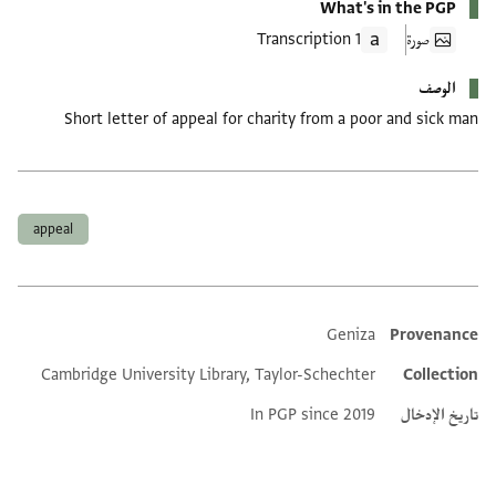
What's in the PGP
صورة
1 Transcription
الوصف
Short letter of appeal for charity from a poor and sick man
العلامات
appeal
Geniza
Provenance
Additional metadata
Cambridge University Library, Taylor-Schechter
Collection
تاريخ الإدخال
In PGP since 2019