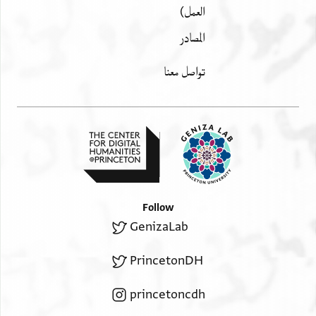
العمل)
المصادر
تواصل معنا
Follow
GenizaLab
PrincetonDH
princetoncdh