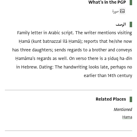
What's in the PGP
صورة
الوصف
Family letter in Arabic script. The writer mentions visiting
Ḥamā (kunt batnazzal ilā Ḥamā); reports that he/she now
has three daughters; sends regards to a brother and conveys
Ḥamāma's regards as well. On verso there is a ṣiduq ha-din
in Hebrew. Dating: The handwriting looks late, perhaps no
earlier than 14th century
Related Places
Mentioned
Hama
العلامات