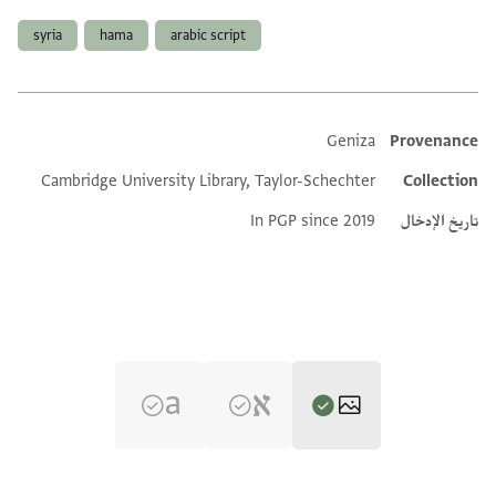
syria
hama
arabic script
Geniza
Provenance
Additional metadata
Cambridge University Library, Taylor-Schechter
Collection
تاريخ الإدخال
In PGP since 2019