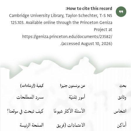
T-S NS 125.103 1r
تكبير و تدوير
How to cite this record:
T-S NS 125.103 1v
تكبير و تدوير
Cambridge University Library, Taylor-Schechter, T-S NS
125.103. Available online through the Princeton Geniza
Project at
بيان أذونات الصورة
https://geniza.princeton.edu/documents/23582/
(accessed August 10, 2026).
بحث
عن برنستون جنيزا
كيفية (إرشادات)
وثائق
أمور تِقنيّة
مسرد المصطلحات
اشخاص
الأسئلة الأكثر شيوعًا
كيف تبحث في موقعنا؟
أَماكِن
الاعتمادات (فريق
الصفحة الرئيسة