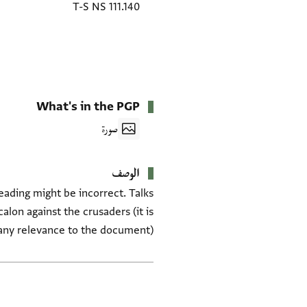
T-S NS 111.140
What's in the PGP
صورة
الوصف
eading might be incorrect. Talks
alon against the crusaders (it is
s any relevance to the document).
العلامات