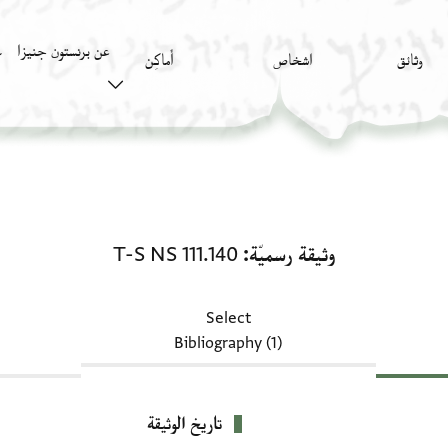
عن برنستون جنيزا
وثائق
اشخاص
أَماكِن
ك
وثيقة رسميّة: T-S NS 111.140
وثيقة رسميّة
T-S NS 111.140
Select
Bibliography (1)
تاريخ الوثيقة