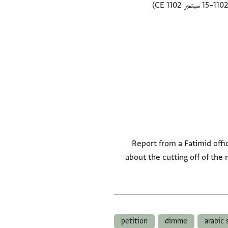
Report from a Fatimid offi
about the cutting off of the 
petition
dimme
arabic 