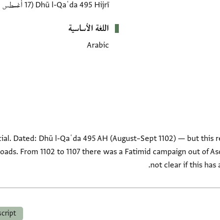
Dhū l-Qaʿda 495 Hijrī
(17 أغسطس 1102–15 سبتمبر 1102 CE)
اللغة الأساسية
Arabic
cial. Dated: Dhū l-Qaʿda 495 AH (August–Sept 1102) — but this r
roads. From 1102 to 1107 there was a Fatimid campaign out of Asc
not clear if this ha
script