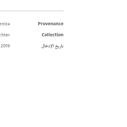
eniza
Provenance
Additional metadata
chter
Collection
تاريخ الإدخال
 2019