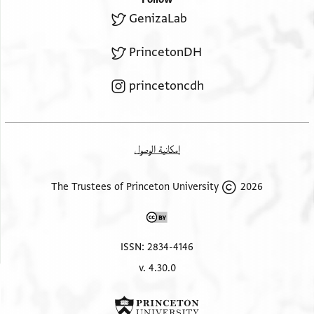
GenizaLab
PrincetonDH
princetoncdh
إمكانية الوصول
2026 The Trustees of Princeton University
ISSN: 2834-4146
v. 4.30.0