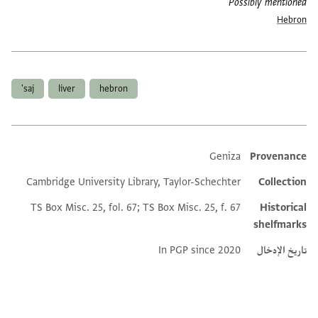
Possibly mentioned
Hebron
العلامات
saj'
liver
hebron
Geniza
Provenance
Additional metadata
Cambridge University Library, Taylor-Schechter
Collection
TS Box Misc. 25, fol. 67; TS Box Misc. 25, f. 67
Historical
shelfmarks
تاريخ الإدخال
In PGP since 2020