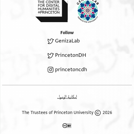
Follow
GenizaLab
PrincetonDH
princetoncdh
إمكانية الوصول
2026 The Trustees of Princeton University