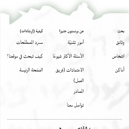
بحث
عن برنستون جنيزا
كيفية (إرشادات)
وثائق
أمور تِقنيّة
مسرد المصطلحات
اشخاص
الأسئلة الأكثر شيوعًا
كيف تبحث في موقعنا؟
أَماكِن
الاعتمادات (فريق
الصفحة الرئيسة
العمل)
المصادر
تواصل معنا