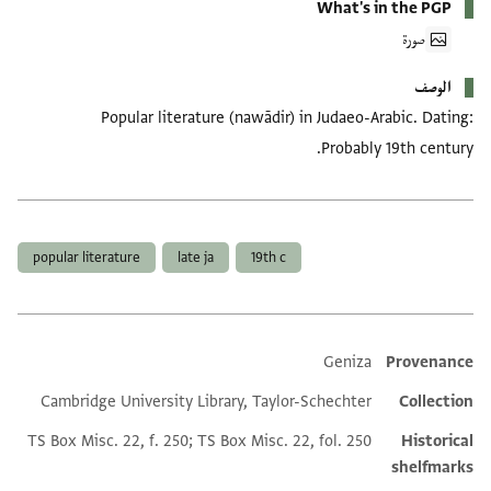
What's in the PGP
صورة
الوصف
Popular literature (nawādir) in Judaeo-Arabic. Dating:
Probably 19th century.
العلامات
popular literature
late ja
19th c
Geniza
Provenance
Additional metadata
Cambridge University Library, Taylor-Schechter
Collection
TS Box Misc. 22, f. 250; TS Box Misc. 22, fol. 250
Historical
shelfmarks