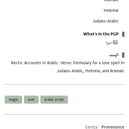
Hebrew
Judaeo-Arabic
What's in the PGP
صورة
الوصف
Recto: Accounts in Arabic. Verso: Formulary for a love spell in
Judaeo-Arabic, Hebrew, and Aramaic.
العلامات
magic
love
arabic script
Geniza
Provenance
Additional metadata