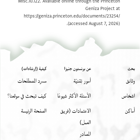
Misc.10.122. Available online through the Princeton
Geniza Project at
بيان أذونات الصورة
https://geniza.princeton.edu/documents/23254/
(accessed August 7, 2026).
بحث
عن برنستون جنيزا
كيفية (إرشادات)
وثائق
أمور تِقنيّة
مسرد المصطلحات
اشخاص
الأسئلة الأكثر شيوعًا
كيف تبحث في موقعنا؟
أَماكِن
الاعتمادات (فريق
الصفحة الرئيسة
العمل)
المصادر