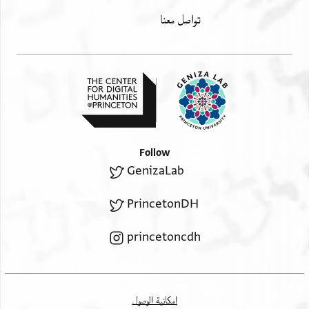
تواصل معنا
Follow
GenizaLab
PrincetonDH
princetoncdh
إمكانية الوصول