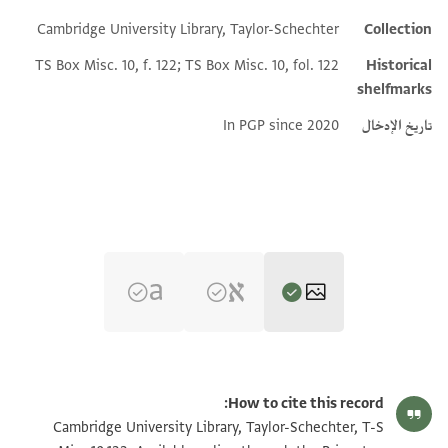
Cambridge University Library, Taylor-Schechter
Collection
TS Box Misc. 10, f. 122; TS Box Misc. 10, fol. 122
Historical
shelfmarks
تاريخ الإدخال
In PGP since 2020
T-S Misc.10.122 1r
تكبير و تدوير
How to cite this record:
T-S Misc.10.122 1v
تكبير و تدوير
Cambridge University Library, Taylor-Schechter, T-S