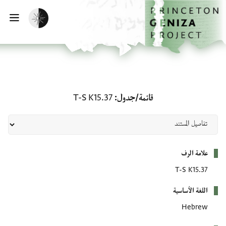
لصفحة الرئيسية
خطي إلى المحتوى الرئيسي
تفعيل الوضع المظلم
فتح 
قائمة/جدول: T-S K15.37
قائمة/جدول
T-S K15.37
بيانات التعريف
علامة الرف
T-S K15.37
اللغة الأساسية
Hebrew