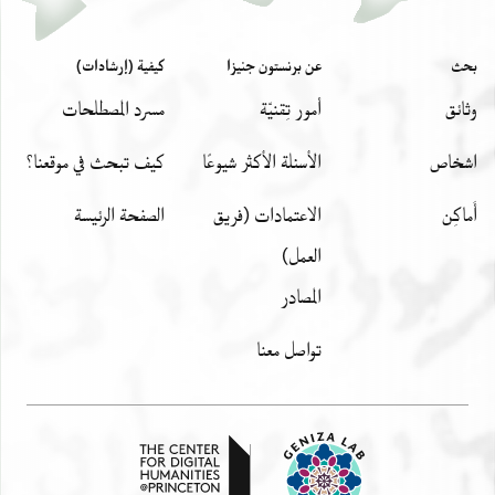
بحث
عن برنستون جنيزا
كيفية (إرشادات)
وثائق
أمور تِقنيّة
مسرد المصطلحات
اشخاص
الأسئلة الأكثر شيوعًا
كيف تبحث في موقعنا؟
أَماكِن
الاعتمادات (فريق
الصفحة الرئيسة
العمل)
المصادر
تواصل معنا