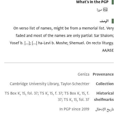
What's in the PGP
صورة
الوصف
On verso list of names, might be from a memorial list. Very
faded and most of the names are only partial: Sar Shalom;
Yosef b. [...]; [...] ha-Levi b. Moshe; Shemuel. On recto liturgy.
AA/ASE
Geniza
Provenance
Additional metadata
Cambridge University Library, Taylor-Schechter
Collection
TS Box K, 15, fol. 37; TS K, 15, f. 37; TS Box K, 15, f.
Historical
37; TS K, 15, fol. 37
shelfmarks
تاريخ الإدخال
In PGP since 2019