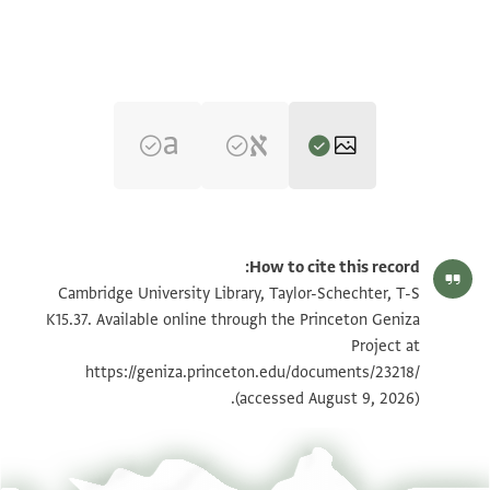
T-S K15.37 1v
تكبير و تدوير
How to cite this record:
T-S K15.37 1r
تكبير و تدوير
Cambridge University Library, Taylor-Schechter, T-S
K15.37. Available online through the Princeton Geniza
Project at
بيان أذونات الصورة
https://geniza.princeton.edu/documents/23218/
(accessed August 9, 2026).