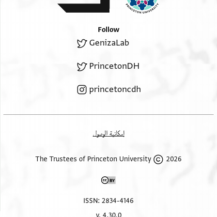
Follow
GenizaLab
PrincetonDH
princetoncdh
إمكانية الوصول
2026 The Trustees of Princeton University
ISSN: 2834-4146
v. 4.30.0