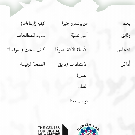
بحث
عن برنستون جنيزا
كيفية (إرشادات)
وثائق
أمور تِقنيّة
مسرد المصطلحات
اشخاص
الأسئلة الأكثر شيوعًا
كيف تبحث في موقعنا؟
أَماكِن
الاعتمادات (فريق
الصفحة الرئيسة
العمل)
المصادر
تواصل معنا