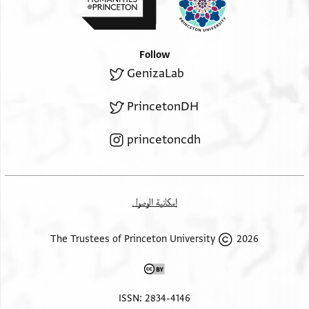
Follow
GenizaLab
PrincetonDH
princetoncdh
إمكانية الوصول
2026 The Trustees of Princeton University
ISSN: 2834-4146