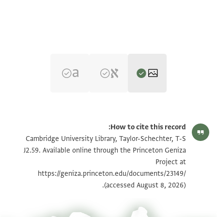
T-S J2.59 1r
تكبير و تدوير
How to cite this record:
T-S J2.59 1v
تكبير و تدوير
Cambridge University Library, Taylor-Schechter, T-S
J2.59. Available online through the Princeton Geniza
Project at
بيان أذونات الصورة
https://geniza.princeton.edu/documents/23149/
(accessed August 8, 2026).