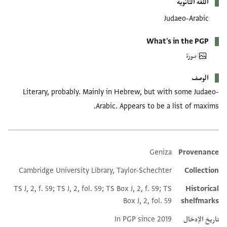
اللغة الثانوية
Judaeo-Arabic
What's in the PGP
صورة
الوصف
Literary, probably. Mainly in Hebrew, but with some Judaeo-
Arabic. Appears to be a list of maxims.
Geniza
Provenance
Additional metadata
Cambridge University Library, Taylor-Schechter
Collection
TS J, 2, f. 59; TS J, 2, fol. 59; TS Box J, 2, f. 59; TS
Historical
Box J, 2, fol. 59
shelfmarks
تاريخ الإدخال
In PGP since 2019