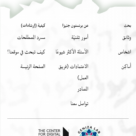
بحث
عن برنستون جنيزا
كيفية (إرشادات)
وثائق
أمور تِقنيّة
مسرد المصطلحات
اشخاص
الأسئلة الأكثر شيوعًا
كيف تبحث في موقعنا؟
أَماكِن
الاعتمادات (فريق
الصفحة الرئيسة
العمل)
المصادر
تواصل معنا