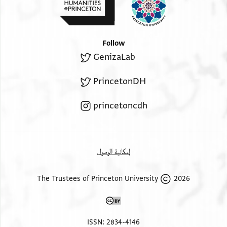
Follow
GenizaLab
PrincetonDH
princetoncdh
إمكانية الوصول
2026 The Trustees of Princeton University
ISSN: 2834-4146