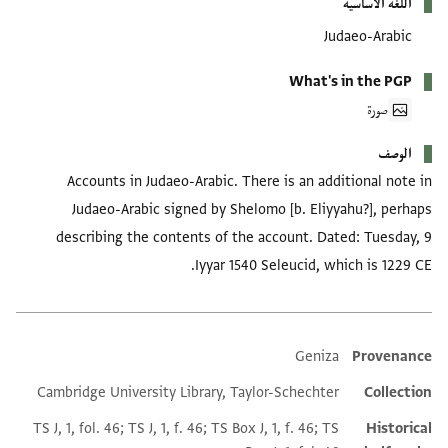
اللغة الأساسية
Judaeo-Arabic
What's in the PGP
صورة
الوصف
Accounts in Judaeo-Arabic. There is an additional note in
Judaeo-Arabic signed by Shelomo [b. Eliyyahu?], perhaps
describing the contents of the account. Dated: Tuesday, 9
Iyyar 1540 Seleucid, which is 1229 CE.
Geniza
Provenance
Additional metadata
Cambridge University Library, Taylor-Schechter
Collection
TS J, 1, fol. 46; TS J, 1, f. 46; TS Box J, 1, f. 46; TS
Historical