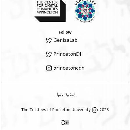
Follow
GenizaLab
PrincetonDH
princetoncdh
إمكانية الوصول
2026 The Trustees of Princeton University