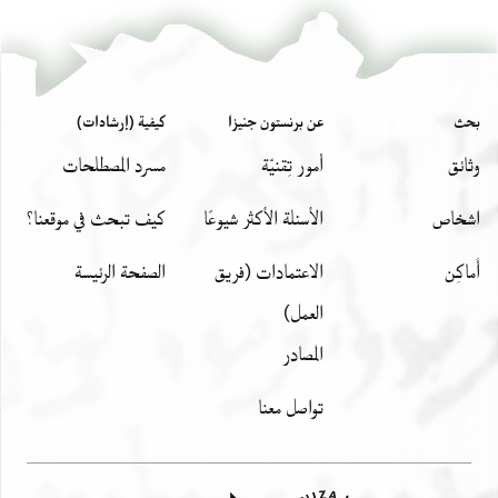
بحث
عن برنستون جنيزا
كيفية (إرشادات)
وثائق
أمور تِقنيّة
مسرد المصطلحات
اشخاص
الأسئلة الأكثر شيوعًا
كيف تبحث في موقعنا؟
أَماكِن
الاعتمادات (فريق
الصفحة الرئيسة
العمل)
المصادر
تواصل معنا