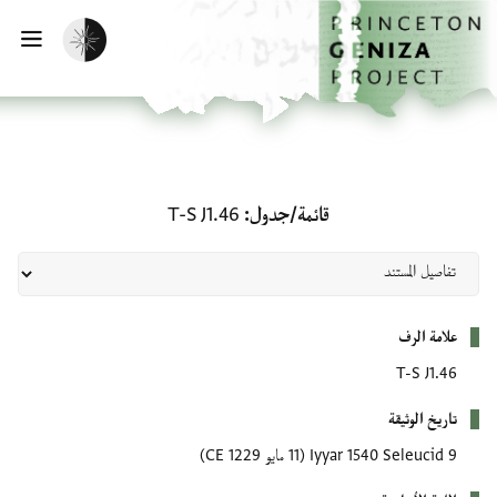
لصفحة الرئيسية
خطي إلى المحتوى الرئيسي
تفعيل الوضع المظلم
فتح 
قائمة/جدول: T-S J1.46
قائمة/جدول
T-S J1.46
بيانات التعريف
علامة الرف
T-S J1.46
تاريخ الوثيقة
9 Iyyar 1540 Seleucid
(11 مايو 1229 CE)