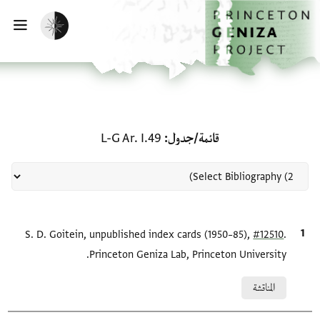
الصفحة الرئيسية
تخطي إلى المحتوى الرئيسي
تفعيل الوضع المظلم
فتح
منحة في قائمة/جدول: L-G Ar. I.49
قائمة/جدول
L-G Ar. I.49
.
#12510
الاقتباس المرجعي
S. D. Goitein, unpublished index cards (1950–85),
Princeton Geniza Lab, Princeton University.
Relation to document
المناقشة