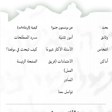
L-G Ar. I.49 recto
S. D. Goitein's unpublished edition (1950–85), with minor
emendations by Alan Elbaum, 2020.
Left column of Image 2, starting six lines down:
بحث
عن برنستون جنيزا
كيفية (إرشادات)
غدا 2 طين 4 ما 1 1
وثائق
أمور تِقنيّة
مسرد المصطلحات
بنايين 10 رقاصين 6
وكيل 2 اجره خشبا
اشخاص
الأسئلة الأكثر شيوعًا
كيف تبحث في موقعنا؟
اساقيل 16 يوم 8 وجره (!)
أَماكِن
الاعتمادات (فريق
الصفحة الرئيسة
سلم 16 يوم 8 الجمله 42
العمل)
Sunday:
المصادر
تواصل معنا
يوم اﻻحد طين 5
جبس 8 بنايين 10
رقاصين 6 غدا 2