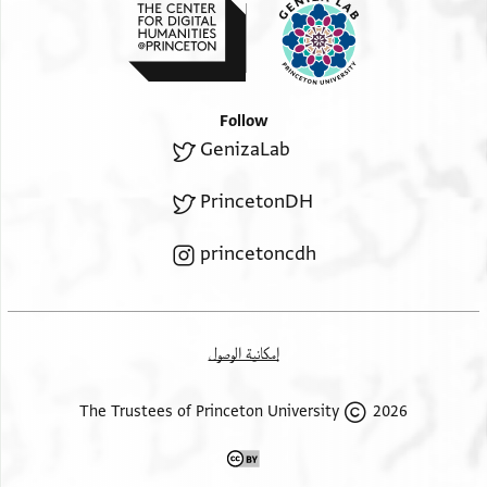
ما 3 بلاط ⅓ 3 نجار ومسحات (او: مسمار؟) ½
وكيل 2 الجمله ⅓ 39
Follow
Monday:
GenizaLab
PrincetonDH
يوم اﻻثنين مسمار ¼ ⅓ 1
ناشوس ¼ ⅓ قصب 1
princetoncdh
عزق 3 غدا ¼ 1/3
اغلاق ⅓ 2 نجار ⅓ 4
إمكانية الوصول
Right column of Image 1, starting six lines down:
2026 The Trustees of Princeton University
الحث (او: الحج؟) ومن شركه
الدار كل واحد بما