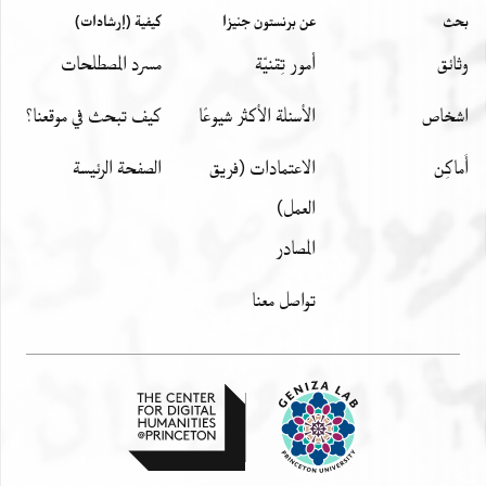
بحث
عن برنستون جنيزا
كيفية (إرشادات)
وثائق
أمور تِقنيّة
مسرد المصطلحات
اشخاص
الأسئلة الأكثر شيوعًا
كيف تبحث في موقعنا؟
أَماكِن
الاعتمادات (فريق
الصفحة الرئيسة
العمل)
المصادر
تواصل معنا