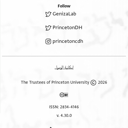
Follow
GenizaLab
PrincetonDH
princetoncdh
إمكانية الوصول
2026 The Trustees of Princeton University
ISSN: 2834-4146
v. 4.30.0