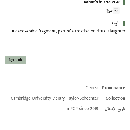
What's in the PGP
صورة
الوصف
Judaeo-Arabic fragment, part of a treatise on ritual slaughter
العلامات
fgp stub
Geniza
Provenance
Additional metadata
Cambridge University Library, Taylor-Schechter
Collection
تاريخ الإدخال
In PGP since 2019