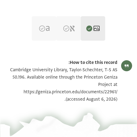
T-S AS 50.196 1r
تكبير و تدوير
How to cite this record:
T-S AS 50.196 1v
تكبير و تدوير
Cambridge University Library, Taylor-Schechter, T-S AS
50.196. Available online through the Princeton Geniza
Project at
بيان أذونات الصورة
https://geniza.princeton.edu/documents/22961/
(accessed August 6, 2026).