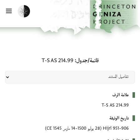
لصفحة الرئيسية
خطي إلى المحتوى الرئيسي
تفعيل الوضع المظلم
فتح 
قائمة/جدول: T-S AS 214.99
قائمة/جدول
T-S AS 214.99
بيانات التعريف
علامة الرف
T-S AS 214.99
تاريخ الوثيقة
906–951 Hijrī
(28 يوليو 1500–14 مارس 1545 CE)