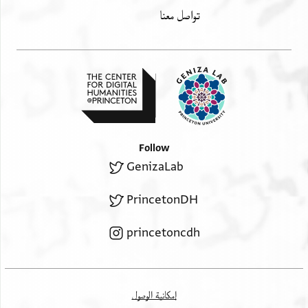
تواصل معنا
Follow
GenizaLab
PrincetonDH
princetoncdh
إمكانية الوصول