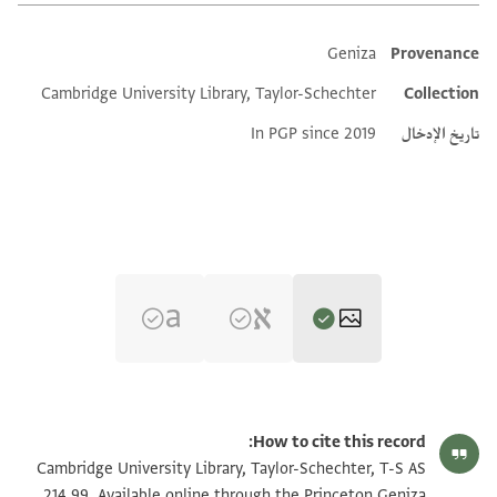
Geniza
Provenance
Additional metadata
Cambridge University Library, Taylor-Schechter
Collection
تاريخ الإدخال
In PGP since 2019
T-S AS 214.99 1r
تكبير و تدوير
How to cite this record:
T-S AS 214.99 1v
تكبير و تدوير
Cambridge University Library, Taylor-Schechter, T-S AS
214.99. Available online through the Princeton Geniza