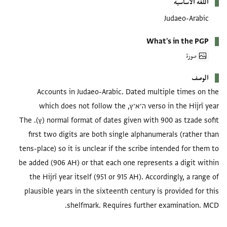
اللغة الأساسية
Judaeo-Arabic
What's in the PGP
صورة
الوصف
Accounts in Judaeo-Arabic. Dated multiple times on the
verso in the Hijrī year ה׳א׳ץ, which does not follow the
normal format of dates given with 900 as tzade sofit (ץ). The
first two digits are both single alphanumerals (rather than
tens-place) so it is unclear if the scribe intended for them to
be added (906 AH) or that each one represents a digit within
the Hijrī year itself (951 or 915 AH). Accordingly, a range of
plausible years in the sixteenth century is provided for this
shelfmark. Requires further examination. MCD.