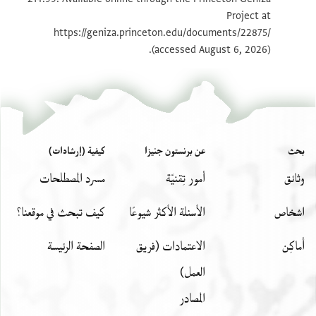
Project at
بيان أذونات الصورة
https://geniza.princeton.edu/documents/22875/
(accessed August 6, 2026).
بحث
عن برنستون جنيزا
كيفية (إرشادات)
وثائق
أمور تِقنيّة
مسرد المصطلحات
اشخاص
الأسئلة الأكثر شيوعًا
كيف تبحث في موقعنا؟
أَماكِن
الاعتمادات (فريق
الصفحة الرئيسة
العمل)
المصادر